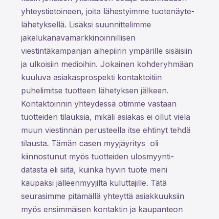
yhteystietoineen, joita lähestyimme tuotenäyte-
lähetyksellä. Lisäksi suunnittelimme
jakelukanavamarkkinoinnillisen
viestintäkampanjan aihepiirin ympärille sisäisiin
ja ulkoisiin medioihin. Jokainen kohderyhmään
kuuluva asiakasprospekti kontaktoitiin
puhelimitse tuotteen lähetyksen jälkeen.
Kontaktoinnin yhteydessä otimme vastaan
tuotteiden tilauksia, mikäli asiakas ei ollut vielä
muun viestinnän perusteella itse ehtinyt tehdä
tilausta. Tämän casen myyjäyritys oli
kiinnostunut myös tuotteiden ulosmyynti-
datasta eli siitä, kuinka hyvin tuote meni
kaupaksi jälleenmyyjiltä kuluttajille. Tätä
seurasimme pitämällä yhteyttä asiakkuuksiin
myös ensimmäisen kontaktin ja kaupanteon