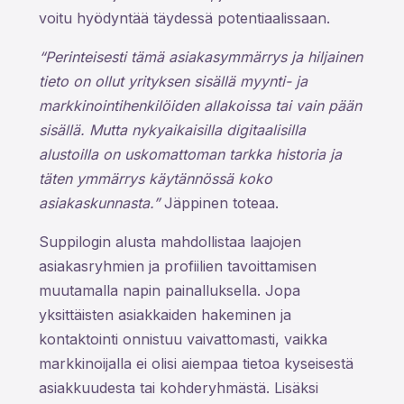
voitu hyödyntää täydessä potentiaalissaan.
“Perinteisesti tämä asiakasymmärrys ja hiljainen
tieto on ollut yrityksen sisällä myynti- ja
markkinointihenkilöiden allakoissa tai vain pään
sisällä. Mutta nykyaikaisilla digitaalisilla
alustoilla on uskomattoman tarkka historia ja
täten ymmärrys käytännössä koko
asiakaskunnasta.”
Jäppinen toteaa.
Suppilogin alusta mahdollistaa laajojen
asiakasryhmien ja profiilien tavoittamisen
muutamalla napin painalluksella. Jopa
yksittäisten asiakkaiden hakeminen ja
kontaktointi onnistuu vaivattomasti, vaikka
markkinoijalla ei olisi aiempaa tietoa kyseisestä
asiakkuudesta tai kohderyhmästä. Lisäksi