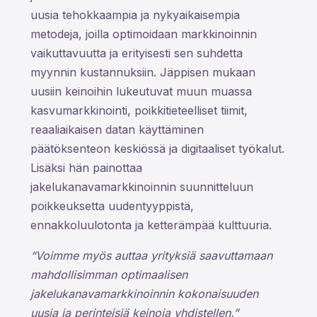
uusia tehokkaampia ja nykyaikaisempia
metodeja, joilla optimoidaan markkinoinnin
vaikuttavuutta ja erityisesti sen suhdetta
myynnin kustannuksiin. Jäppisen mukaan
uusiin keinoihin lukeutuvat muun muassa
kasvumarkkinointi, poikkitieteelliset tiimit,
reaaliaikaisen datan käyttäminen
päätöksenteon keskiössä ja digitaaliset työkalut.
Lisäksi hän painottaa
jakelukanavamarkkinoinnin suunnitteluun
poikkeuksetta uudentyyppistä,
ennakkoluulotonta ja ketterämpää kulttuuria.
“Voimme myös auttaa yrityksiä saavuttamaan
mahdollisimman optimaalisen
jakelukanavamarkkinoinnin kokonaisuuden
uusia ja perinteisiä keinoja yhdistellen.”