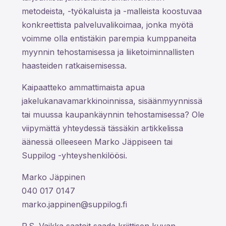
metodeista, -työkaluista ja -malleista koostuvaa
konkreettista palveluvalikoimaa, jonka myötä
voimme olla entistäkin parempia kumppaneita
myynnin tehostamisessa ja liiketoiminnallisten
haasteiden ratkaisemisessa.
Kaipaatteko ammattimaista apua
jakelukanavamarkkinoinnissa, sisäänmyynnissä
tai muussa kaupankäynnin tehostamisessa? Ole
viipymättä yhteydessä tässäkin artikkelissa
äänessä olleeseen Marko Jäppiseen tai
Suppilog -yhteyshenkilöösi.
Marko Jäppinen
040 017 0147
marko.jappinen@suppilog.fi