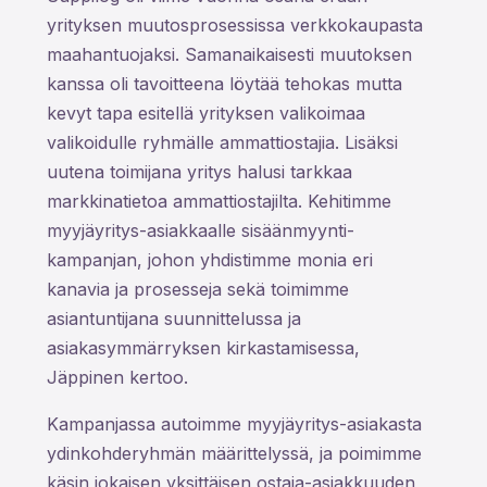
yrityksen muutosprosessissa verkkokaupasta
maahantuojaksi. Samanaikaisesti muutoksen
kanssa oli tavoitteena löytää tehokas mutta
kevyt tapa esitellä yrityksen valikoimaa
valikoidulle ryhmälle ammattiostajia. Lisäksi
uutena toimijana yritys halusi tarkkaa
markkinatietoa ammattiostajilta. Kehitimme
myyjäyritys-asiakkaalle sisäänmyynti-
kampanjan, johon yhdistimme monia eri
kanavia ja prosesseja sekä toimimme
asiantuntijana suunnittelussa ja
asiakasymmärryksen kirkastamisessa,
Jäppinen kertoo.
Kampanjassa autoimme myyjäyritys-asiakasta
ydinkohderyhmän määrittelyssä, ja poimimme
käsin jokaisen yksittäisen ostaja-asiakkuuden