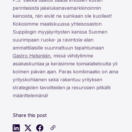
P.S. Vaikka saatoit saada kriittisen kuvan
perinteisistä jakelukanavamarkkinoinnin
keinoista, niin eivät ne suinkaan ole kuolleet!
Kokosimme maaliskuussa yhteisosaston
Suppilogin myyjäyritysten kanssa Suomen
suurimpaan ruoka- ja ravintola-alan
ammattilaisille suunnattuun tapahtumaan
Gastro Helsinkiin
, missä viihdytimme
asiakaskuntaa ja keräsimme toimialatietoutta yli
kolmen päivän ajan. Paras kombinaatio on aina
yrityskohtainen sekä rakentuu yrityksen
strategisten tavoitteiden ja resurssien pitkälti
määrittelemänä!
Share this post