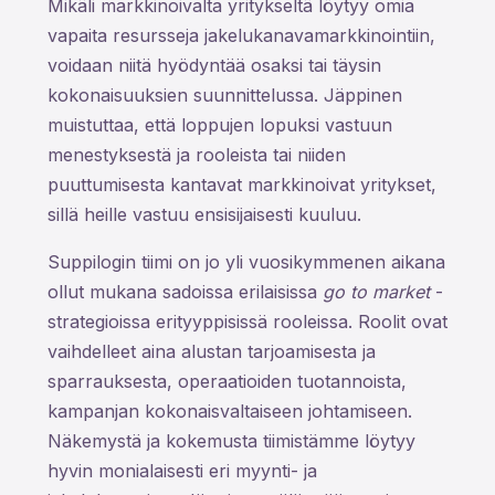
Mikäli markkinoivalta yritykseltä löytyy omia
vapaita resursseja jakelukanavamarkkinointiin,
voidaan niitä hyödyntää osaksi tai täysin
kokonaisuuksien suunnittelussa. Jäppinen
muistuttaa, että loppujen lopuksi vastuun
menestyksestä ja rooleista tai niiden
puuttumisesta kantavat markkinoivat yritykset,
sillä heille vastuu ensisijaisesti kuuluu.
Suppilogin tiimi on jo yli vuosikymmenen aikana
ollut mukana sadoissa erilaisissa
go to market
-
strategioissa erityyppisissä rooleissa. Roolit ovat
vaihdelleet aina alustan tarjoamisesta ja
sparrauksesta, operaatioiden tuotannoista,
kampanjan kokonaisvaltaiseen johtamiseen.
Näkemystä ja kokemusta tiimistämme löytyy
hyvin monialaisesti eri myynti- ja