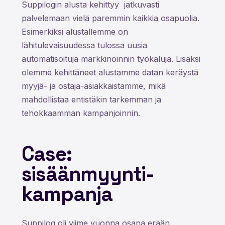
Suppilogin alusta kehittyy jatkuvasti
palvelemaan vielä paremmin kaikkia osapuolia.
Esimerkiksi alustallemme on
lähitulevaisuudessa tulossa uusia
automatisoituja markkinoinnin työkaluja. Lisäksi
olemme kehittäneet alustamme datan keräystä
myyjä- ja ostaja-asiakkaistamme, mikä
mahdollistaa entistäkin tarkemman ja
tehokkaamman kampanjoinnin.
Case:
sisäänmyynti-
kampanja
Suppilog oli viime vuonna osana erään