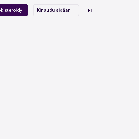
kisteröidy
Kirjaudu sisään
FI