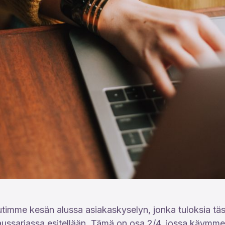
timme kesän alussa asiakaskyselyn, jonka tuloksia tä
ussarjassa esitellään. Tämä on osa 2/4, jossa käymme 