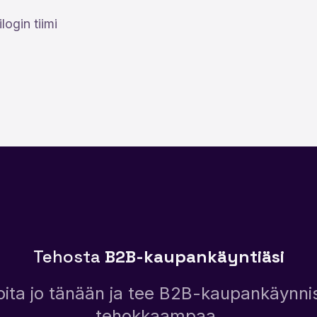
login tiimi
Tehosta
B2B-kaupankäyntiäsi
oita jo tänään ja tee B2B-kaupankäynni
tehokkaampaa.