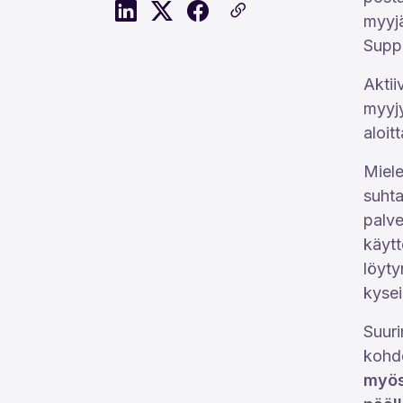
myyjä
Suppi
Aktii
myyjy
aloit
Miele
suhta
palve
käytt
löyty
kyseis
Suuri
kohd
myös