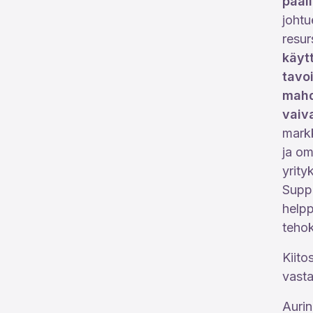
pääll
johtu
resur
käyt
tavo
mahd
vaiva
markk
ja om
yrity
Suppi
helpp
tehok
Kiito
vasta
Aurin