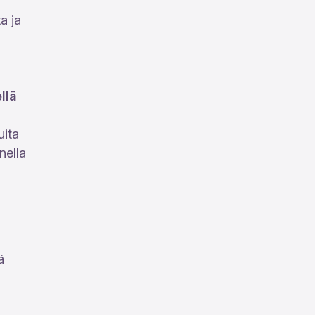
a ja
llä
uita
nella
ä