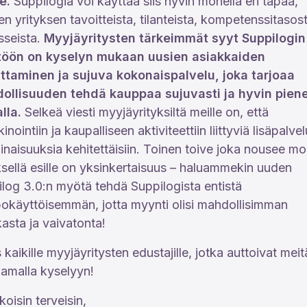
e.
Suppilogia voi käyttää siis hyvin monella eri tapaa,
en yrityksen tavoitteista, tilanteista, kompetenssitasost
sseista.
Myyjäyritysten tärkeimmät syyt Suppilogin
töön on kyselyn mukaan uusien asiakkaiden
ittaminen ja sujuva kokonaispalvelu, joka tarjoaa
ollisuuden tehdä kauppaa sujuvasti ja hyvin piene
lla.
Selkeä viesti myyjäyrityksiltä meille on, että
inointiin ja kaupalliseen aktiviteettiin liittyviä lisäpalvel
inaisuuksia kehitettäisiin. Toinen toive joka nousee mo
ksellä esille on yksinkertaisuus – haluammekin uuden
log 3.0:n myötä tehdä Suppilogista entistä
okäyttöisemmän, jotta myynti olisi mahdollisimman
asta ja vaivatonta!
s kaikille myyjäyritysten edustajille, jotka auttoivat meit
amalla kyselyyn!
koisin terveisin,