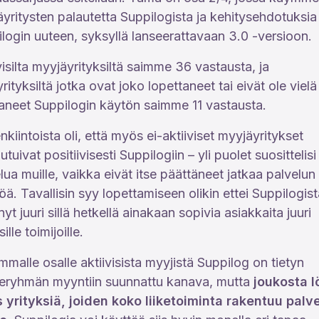
yritysten palautetta Suppilogista ja kehitysehdotuksia
login uuteen, syksyllä lanseerattavaan 3.0 -versioon.
visilta myyjäyrityksiltä saimme 36 vastausta, ja
rityksiltä jotka ovat joko lopettaneet tai eivät ole vielä
taneet Suppilogin käytön saimme 11 vastausta.
nkiintoista oli, että myös ei-aktiiviset myyjäyritykset
utuivat positiivisesti Suppilogiin – yli puolet suosittelisi
lua muille, vaikka eivät itse päättäneet jatkaa palvelun
öä. Tavallisin syy lopettamiseen olikin ettei Suppilogist
nyt juuri sillä hetkellä ainakaan sopivia asiakkaita juuri
ille toimijoille.
mmalle osalle aktiivisista myyjistä Suppilog on tietyn
eryhmän myyntiin suunnattu kanava, mutta
joukosta l
 yrityksiä, joiden koko liiketoiminta rakentuu palv