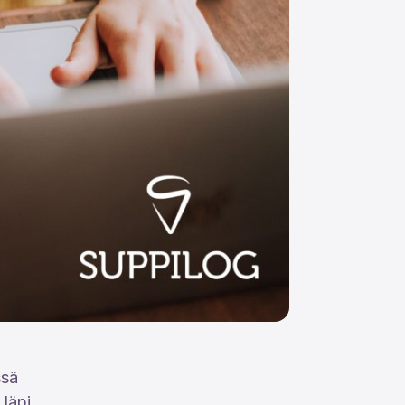
ssä
läpi