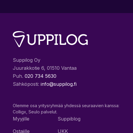
Suppilog Oy
Juurakkotie 6, 01510 Vantaa
Puh.
020 734 5630
Sähköposti:
info@suppilog.fi
Olemme osa yritysryhmää yhdessä seuraavien kanssa:
Colligx, Seulo palvelut.
Myyjille
Suppiblog
Ostajille
UKK