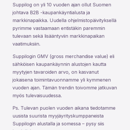
Suppilog on yli 10 vuoden ajan ollut Suomen
johtava B2B -kaupankäyntialusta ja
markkinapaikka. Uudella ohjelmistopäivityksellä
pyrimme vastaamaan entistäkin paremmin
tulevaan sekä lisääntyviin markkinapaikan
vaatimuksiin.
Suppilogin GMV (gross merchandise value) eli
sähköisen kaupankäynnin alustojen kautta
myytyjen tavaroiden arvo, on kasvanut
jokaisena toimintavuonnamme yli kymmenen
vuoden ajan. Tämän trendin toivomme jatkuvan
myös tulevaisuudessa.
Ps. Tulevan puolen vuoden aikana tiedotamme
uusista suurista myyjäyrityskumppaneista
Suppilogin alustalla ja somessa – pysy siis