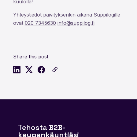
kuulolla!
Yhteystiedot päivityksenkin aikana Suppilogille
ovat
020 7345630
info@suppilog.fi
Share this post
Tehosta
B2B-
kaupankäyntiäsi