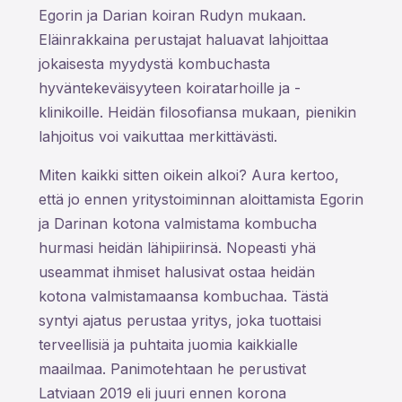
Egorin ja Darian koiran Rudyn mukaan.
Eläinrakkaina perustajat haluavat lahjoittaa
jokaisesta myydystä kombuchasta
hyväntekeväisyyteen koiratarhoille ja -
klinikoille. Heidän filosofiansa mukaan, pienikin
lahjoitus voi vaikuttaa merkittävästi.
Miten kaikki sitten oikein alkoi? Aura kertoo,
että jo ennen yritystoiminnan aloittamista Egorin
ja Darinan kotona valmistama kombucha
hurmasi heidän lähipiirinsä. Nopeasti yhä
useammat ihmiset halusivat ostaa heidän
kotona valmistamaansa kombuchaa. Tästä
syntyi ajatus perustaa yritys, joka tuottaisi
terveellisiä ja puhtaita juomia kaikkialle
maailmaa. Panimotehtaan he perustivat
Latviaan 2019 eli juuri ennen korona