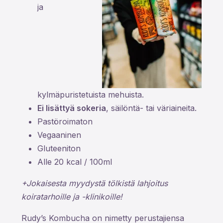
ja
kylmäpuristetuista mehuista.
Ei lisättyä sokeria
, säilöntä- tai väriaineita.
Pastöroimaton
Vegaaninen
Gluteeniton
Alle 20 kcal / 100ml
+Jokaisesta myydystä tölkistä lahjoitus
koiratarhoille ja -klinikoille!
Rudy’s Kombucha on nimetty perustajiensa