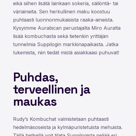
eikä siihen lisätä lainkaan sokeria, säilöntä- tai
väriaineita. Sen herkullinen maku koostuu
puhtaasti luonnonmukaisista raaka-aineista.
Kysyimme Aurabican perustajalta Miro Auralta
lisää kombuchasta sekä tietenkin yrittäjän
tunnelmia Suppilogin markkinapaikasta. Jatka
lukemista, niin tiedät mistä asiakkaasi puhuvat!
Puhdas,
terveellinen ja
maukas
Rudy’s Kombuchat valmistetaan puhtaasti
hedelmäsoseista ja kylmäpuristetuista mehuista.
Tällä hetkellä voit tilata Suppilogista neljää eri