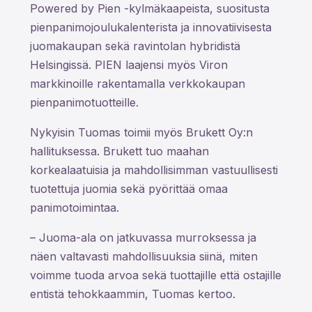
Powered by Pien -kylmäkaapeista, suositusta
pienpanimojoulukalenterista ja innovatiivisesta
juomakaupan sekä ravintolan hybridistä
Helsingissä. PIEN laajensi myös Viron
markkinoille rakentamalla verkkokaupan
pienpanimotuotteille.
Nykyisin Tuomas toimii myös Brukett Oy:n
hallituksessa. Brukett tuo maahan
korkealaatuisia ja mahdollisimman vastuullisesti
tuotettuja juomia sekä pyörittää omaa
panimotoimintaa.
– Juoma-ala on jatkuvassa murroksessa ja
näen valtavasti mahdollisuuksia siinä, miten
voimme tuoda arvoa sekä tuottajille että ostajille
entistä tehokkaammin, Tuomas kertoo.